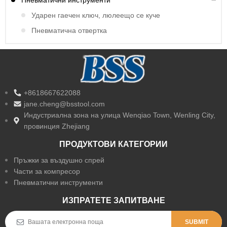
Пневматични инструменти
Ударен гаечен ключ, люлеещо се куче
Пневматична отвертка
+8618667622088
jane.cheng@bsstool.com
Индустриална зона на улица Wenqiao Town, Wenling City,
провинция Zhejiang
ПРОДУКТОВИ КАТЕГОРИИ
Пръжки за въздушно спрей
Части за компресор
Пневматични инструменти
ИЗПРАТЕТЕ ЗАПИТВАНЕ
SUBMIT