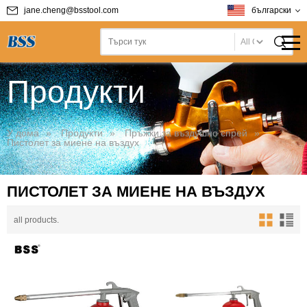
jane.cheng@bsstool.com
български
T
Продукти
У дома
»
Продукти
»
Пръжки за въздушно спрей
»
Пистолет за миене на въздух
ПИСТОЛЕТ ЗА МИЕНЕ НА ВЪЗДУХ
all products.